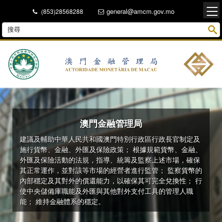
general@amcm.gov.mo
(853)28568288
澳門金融管理局
澳門金融管理局
建議及輔助中華人民共和國澳門特別行政區行政長官制定及
施行貨幣、金融、外匯及保險政策； 根據規範貨幣、金融、
外匯及保險活動的法規，指導、統籌及監察上述市場，確保
其正常運作，並對該等市場的經營者進行監管； 監察貨幣的
內部穩定及其對外的償還能力，以確保其可完全兌換性； 行
使中央儲備庫職能及外匯與其他對外支付工具的管理人職
能； 維持金融體系的穩定。